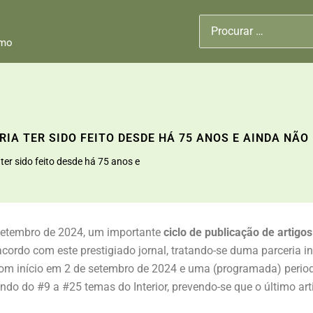
Search
for:
smo
ERIA TER SIDO FEITO DESDE HÁ 75 ANOS E AINDA NÃO
ter sido feito desde há 75 anos e
e setembro de 2024, um importante
ciclo de publicação de artigo
ordo com este prestigiado jornal, tratando-se duma parceria i
 com início em 2 de setembro de 2024 e uma (programada) perio
ando do #9 a #25 temas do Interior, prevendo-se que o último a