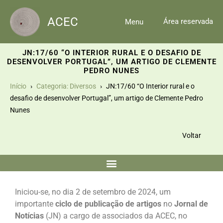
Skip
to
ACEC
Área reservada
Menu
content
JN:17/60 “O INTERIOR RURAL E O DESAFIO DE
DESENVOLVER PORTUGAL”, UM ARTIGO DE CLEMENTE
PEDRO NUNES
Início
Categoria: Diversos
JN:17/60 “O Interior rural e o
desafio de desenvolver Portugal”, um artigo de Clemente Pedro
Nunes
Voltar
Iniciou-se, no dia 2 de setembro de 2024, um
importante
ciclo de publicação de artigos
no
Jornal de
Notícias
(JN) a cargo de associados da ACEC, no