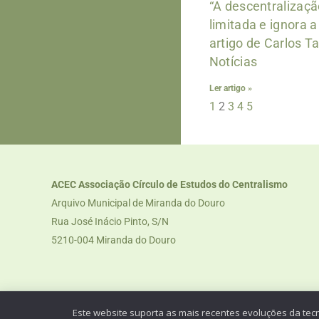
“A descentralizaçã
limitada e ignora a
artigo de Carlos T
Notícias
Ler artigo »
1
2
3
4
5
ACEC Associação Círculo de Estudos do Centralismo
Arquivo Municipal de Miranda do Douro
Rua José Inácio Pinto, S/N
5210-004 Miranda do Douro
Th
Este website suporta as mais recentes evoluções da tec