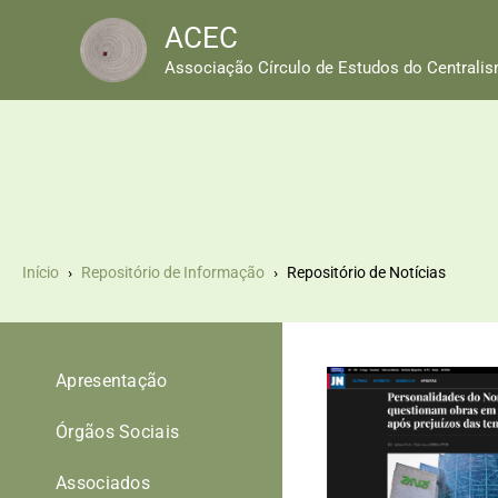
Skip
ACEC
to
Associação Círculo de Estudos do Centrali
content
Início
Repositório de Informação
Repositório de Notícias
Página
Página
Página
Página
Página
Apresentação
Órgãos Sociais
Associados