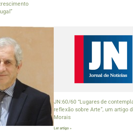
 crescimento
ugal”
JN:60/60 “Lugares de contempl
reflexão sobre Arte”, um artigo 
Morais
Ler artigo »