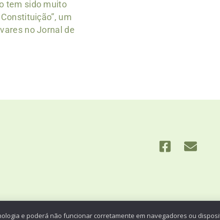
o tem sido muito
 Constituição”, um
avares no Jornal de
is site is protected by reCAPTCHA and the
Google Privacy Policy
and
Terms of Service
app
nologia e poderá não funcionar corretamente em navegadores ou disposit