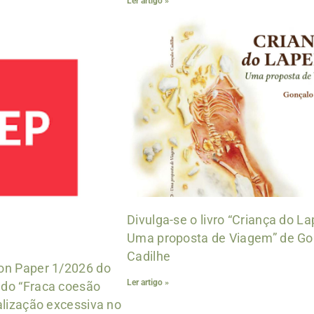
Ler artigo »
Divulga-se o livro “Criança do L
Uma proposta de Viagem” de Go
Cadilhe
ion Paper 1/2026 do
Ler artigo »
ado “Fraca coesão
ialização excessiva no