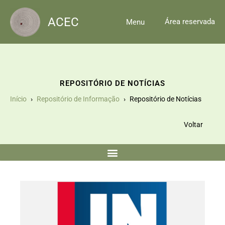
Skip
to
ACEC
Área reservada
Menu
content
REPOSITÓRIO DE NOTÍCIAS
Início
Repositório de Informação
Repositório de Notícias
Voltar
Página
Página
Página
Página
Página